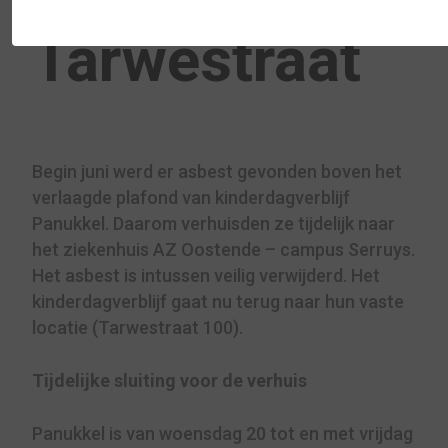
Tarwestraat
Begin juni werd er asbest gevonden boven het
verlaagde plafond van kinderdagverblijf
Panukkel. Daarom verhuisden ze tijdelijk naar
het ziekenhuis AZ Oostende – campus Serruys.
Het asbest is intussen veilig verwijderd. Het
kinderdagverblijf gaat nu terug naar hun vaste
locatie (Tarwestraat 100).
Tijdelijke sluiting voor de verhuis
Panukkel is van woensdag 20 tot en met vrijdag