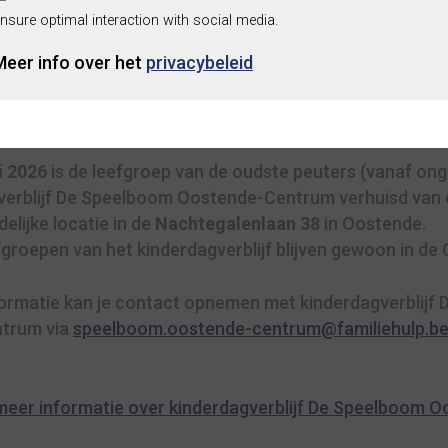
nsure optimal interaction with social media.
trum
Meer info over het
privacybeleid
i 2026
is de leefgroep van de oudste peuters (vanaf ong
verblijf De Speelboom Oostende-Centrum verhuisd van 
delijke locatie in de
Nachtegalenlaan 38
in Oostende.
groepen van het kinderdagverblijf blijven gewoon in de 
ormatie kan je contact opnemen met kinderdagverblijf
trum via
speelboom.oostende-centrum@familiehulp.b
r meer informatie over kinderdagverblijf De Speelboom 