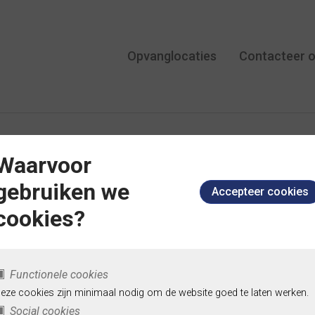
Opvanglocaties
Contacteer 
we locatie voor
Waarvoor
gebruiken we
groep van
cookies?
deropvang De
Functionele cookies
elboom Oostend
eze cookies zijn minimaal nodig om de website goed te laten werken.
Social cookies