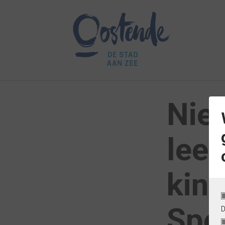
Nieu
leef
kin
Spe
D