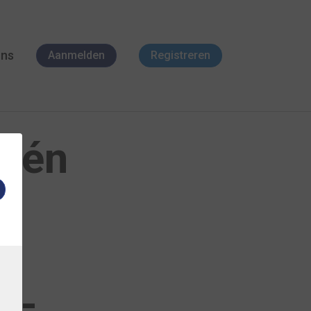
ons
Aanmelden
Registreren
 één
e-