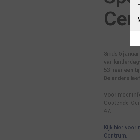
E
Cen
Sinds
5 januar
van kinderdag
53 naar een tij
De andere leef
Voor meer inf
Oostende-Cen
47.
Kijk hier voo
Centrum.