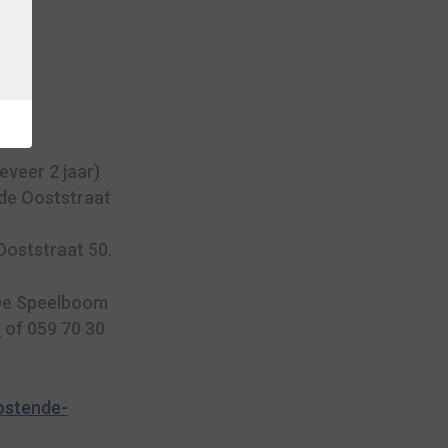
eveer 2 jaar)
de Ooststraat
Ooststraat 50.
 De Speelboom
e
of 059 70 30
Oostende-